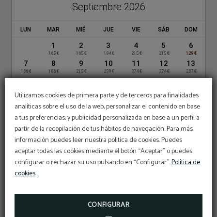
de las 10:00
Septiembre 2026
Sujeto a disponibilidad
LUN
MAR
MIÉ
JUE
VIE
SÁB
DOM
1
2
3
4
5
6
165 €
165 €
194 €
215 €
215 €
129 €
7
8
9
10
11
12
13
186 €
186 €
215 €
299 €
374 €
374 €
287 €
14
15
16
17
18
20
19
186 €
172 €
186 €
215 €
359 €
215 €
Utilizamos cookies de primera parte y de terceros para finalidades
21
22
23
24
25
26
27
analíticas sobre el uso de la web, personalizar el contenido en base
199 €
230 €
230 €
230 €
377 €
316 €
287 €
a tus preferencias, y publicidad personalizada en base a un perfil a
28
29
30
199 €
244 €
244 €
partir de la recopilación de tus hábitos de navegación. Para más
información puedes leer nuestra política de cookies. Puedes
Octubre 2026
aceptar todas las cookies mediante el botón “Aceptar” o puedes
CONTACTO
configurar o rechazar su uso pulsando en “Configurar”.
Política de
LUN
MAR
MIÉ
JUE
VIE
SÁB
DOM
cookies
SERVICIOS
1
2
3
4
CONFIGURAR
5
6
7
8
9
10
11