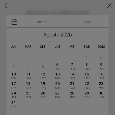
Reserva en Hotel Sterling en Madrid - Web oficial


RESERVA TU HABITACIÓN
·

HOTEL STERLING
Entrada
Salida
Agosto 2026
LUN
MAR
MIÉ
JUE
VIE
SÁB
DOM
APROVECHA LAS VENTAJAS
1
2
Reservando en nuestra web
6
7
8
9
3
4
5
99 €
114 €
168 €
99 €
10
11
12
13
14
15
16
Salida sin prisas hasta las
129 €
106 €
106 €
106 €
129 €
145 €
122 €
Mejor habitación
14:00
17
18
19
20
21
22
23
disponible
114 €
107 €
114 €
122 €
Sujeto a disponibilidad
122 €
122 €
99 €
24
25
26
27
28
29
30
99 €
107 €
158 €
158 €
215 €
215 €
143 €
31
114 €
Entrada temprana a partir