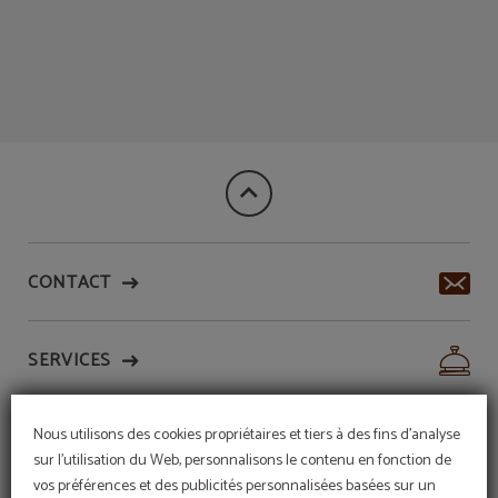
Shopping À Gran Vía de l´Hôtel Hotel Sterling à Madrid. Site Web Officiel.
CONTACT
SERVICES
Nous utilisons des cookies propriétaires et tiers à des fins d'analyse
HÔTELS
sur l'utilisation du Web, personnalisons le contenu en fonction de
vos préférences et des publicités personnalisées basées sur un