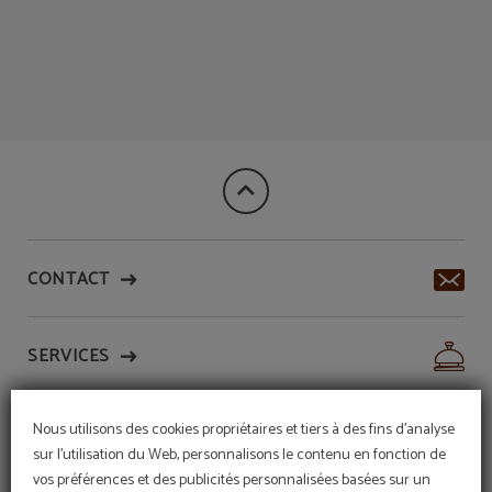
Théâtres Et Spectacles de l´Hôtel Hotel Sterling à Madrid. Site Web Officiel.
CONTACT
SERVICES
Nous utilisons des cookies propriétaires et tiers à des fins d'analyse
HÔTELS
sur l'utilisation du Web, personnalisons le contenu en fonction de
vos préférences et des publicités personnalisées basées sur un