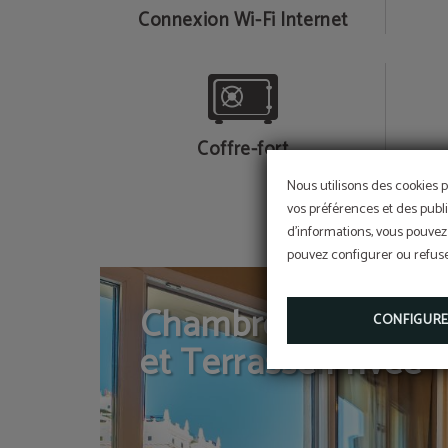
Connexion Wi-Fi Internet
Coffre-fort
Nous utilisons des cookies p
vos préférences et des publi
d'informations, vous pouvez 
pouvez configurer ou refuser
Chambre Double a
CONFIGUR
et Terrasse Privée