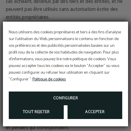
cas échéant, détenus par des tiers et des entités, et ne
peuvent pas être utilisés sans autorisation écrite des
entités propriétaires.
Nous utilisons des cookies propriétaires et tiers à des fins d'analyse
L'utilisateur unique et exclusivement peut utiliser le
sur l'utilisation du Web, personnalisons le contenu en fonction de
matériel qui apparaît ici pour un usage personnel et
vos préférences et des publicités personnalisées basées sur un
privé, à condition de respecter tous les droits de
profil issu de la collecte de vos habitudes de navigation. Pour plus
propriété intellectuelle, propriété industrielle et autres
d'informations, vous pouvez lire notre politique de cookies. Vous
droits de propriété, étant, par conséquent, strictement
pouvez accepter tous les cookies via le bouton "Accepter" ou vous
interdit de reproduire ou autre type d'utilisation
pouvez configurer ou refuser leur utilisation en cliquant sur
"Configurer ".
Politique de cookies
commerciale ou des activités illégales, sa distribution,
diffusion, modification, altération, décompilation ou
stockage. Les organisations de propriétés, qui ont été
CONFIGURER
mentionnés précédemment, persécuteront la violation
des conditions ci-dessus et tout mauvais usage des
TOUT REJETER
ACCEPTER
contenus présentés exerçant toutes les actions civiles
et pénales qui correspondent.