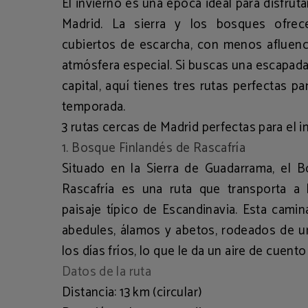
El invierno es una época ideal para disfrut
Madrid. La sierra y los bosques ofrec
cubiertos de escarcha, con menos afluenci
atmósfera especial. Si buscas una escapada 
capital, aquí tienes tres rutas perfectas p
temporada.
3 rutas cercas de Madrid perfectas para el i
1. Bosque Finlandés de Rascafría
Situado en la
Sierra de Guadarrama
, el
B
Rascafría
es una ruta que transporta a l
paisaje típico de Escandinavia. Esta camin
abedules, álamos y abetos, rodeados de u
los días fríos, lo que le da un aire de cuent
Datos de la ruta
Distancia:
13 km (circular)