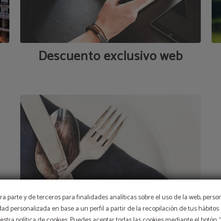
Descuento exclusivo web
a parte y de terceros para finalidades analíticas sobre el uso de la web, perso
idad personalizada en base a un perfil a partir de la recopilación de tus hábit
stra política de cookies. Puedes aceptar todas las cookies mediante el botón