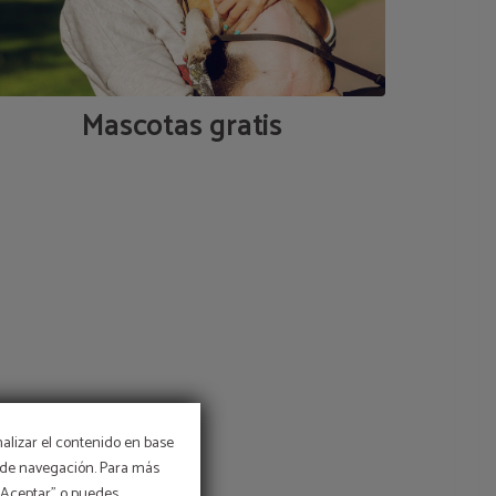
Mascotas gratis
nalizar el contenido en base
os de navegación. Para más
 “Aceptar” o puedes