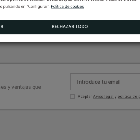
so pulsando en “Configurar”.
Política de cookies
Añade extras a tu estancia
AR
RECHAZAR TODO
es y ventajas que
Aceptar
Aviso legal
y
política de 