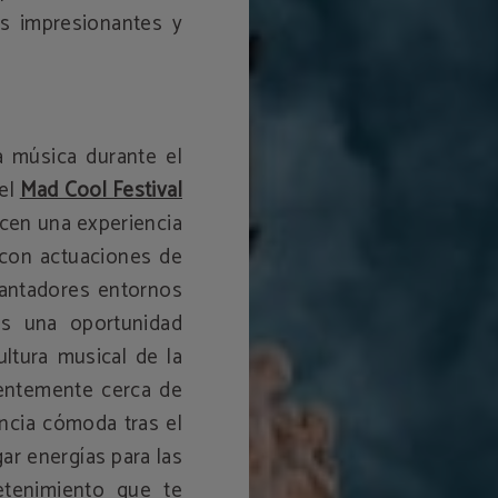
as impresionantes y
a música durante el
el
Mad Cool Festival
ecen una experiencia
, con actuaciones de
cantadores entornos
 es una oportunidad
cultura musical de la
entemente cerca de
ancia cómoda tras el
ar energías para las
etenimiento que te