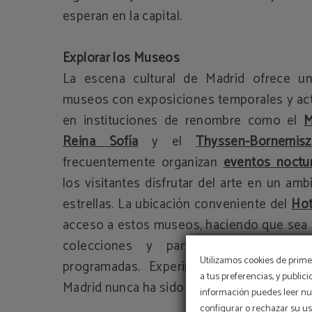
esperan en la capital.
Explorar los Museos
La escena cultural de Madrid ofrece un
museos con exposiciones temporales y act
en instituciones de renombre como el
M
Reina Sofía
y el
Thyssen-Bornemisz
frecuentemente organizan
eventos noctu
los visitantes disfrutar del arte en un amb
estrellas. La ubicación conveniente del
Hot
acceso a estos museos, haciendo que sea s
colecciones y participar en las
act
Utilizamos cookies de primer
programadas. Experimentar la vibrante e
a tus preferencias, y public
Madrid nunca ha sido tan accesible y emoci
información puedes leer nue
configurar o rechazar su u