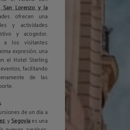
, San Lorenzo y la
dades ofrecen una
les y actividades
stivo y acogedor.
 a los visitantes
áxima expresión, una
n el Hotel Sterling
 eventos, facilitando
plenamente de las
porte.
s
ursiones de un día a
ez
, y
Segovia
es una
r nuevos paraísos.