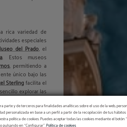
a rica variedad de
ividades especiales
useo del Prado
, el
a
. Estos museos
rnos
, permitiendo a
iente único bajo las
el Sterling
facilita el
encillo explorar las
ividades culturales
a parte y de terceros para finalidades analíticas sobre el uso de la web, perso
scena artística de
idad personalizada en base a un perfil a partir de la recopilación de tus hábit
onante.
stra política de cookies. Puedes aceptar todas las cookies mediante el botón
so pulsando en “Configurar”.
Política de cookies