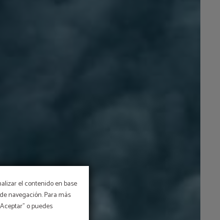
nalizar el contenido en base
os de navegación. Para más
 “Aceptar” o puedes