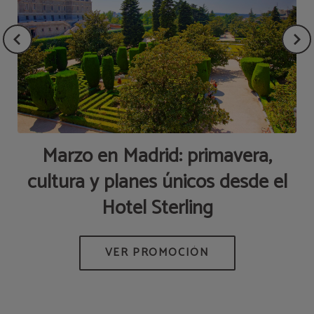
an
Marzo en Madrid: primavera,
en
cultura y planes únicos desde el
S
Hotel Sterling
 Y
ES