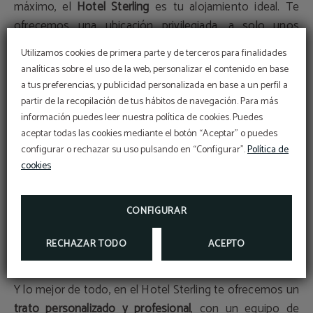
máximo, el
Hotel Sterling
es tu alojamiento ideal. Te
ofrecemos una ubicación privilegiada, a solo unos
metros de la Gran Vía y cerca de otras zonas de interés
Utilizamos cookies de primera parte y de terceros para finalidades
como la
Puerta del Sol
, la
Plaza Mayor
, el
Palacio Real
o
analíticas sobre el uso de la web, personalizar el contenido en base
el
Museo del Prado
. Podrás desplazarte fácilmente por
a tus preferencias, y publicidad personalizada en base a un perfil a
la ciudad, ya sea a pie, en metro, en autobús o en taxi.
partir de la recopilación de tus hábitos de navegación. Para más
información puedes leer nuestra política de cookies. Puedes
aceptar todas las cookies mediante el botón “Aceptar” o puedes
También te ofrecemos unas
instalaciones de calidad
,
configurar o rechazar su uso pulsando en “Configurar”.
Política de
con
habitaciones
equipadas con
aire acondicionado,
cookies
calefacción, televisión, minibar, caja fuerte y baño
privado
. Además, disponemos de
wifi gratuito en todo el
CONFIGURAR
establecimiento, parking, terraza, recepción 24 horas,
servicio de habitaciones, lavandería y consigna de
RECHAZAR TODO
ACEPTO
equipaje
.
Y lo mejor de todo, en el Hotel Sterling te ofrecemos un
trato personalizado y profesional
, con un equipo de