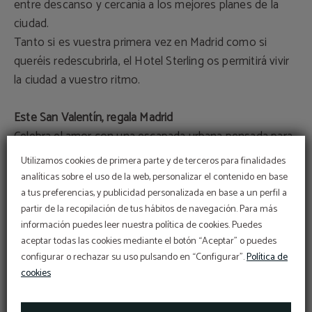
entre descanso y cercanía a los mejores planes de la
ciudad.
Tanto si es vuestra primera vez en Madrid como si
queréis redescubrirla, el Hotel Sterling os permitirá vivir
la ciudad a vuestro ritmo.
Este San Valentín, regala Madrid
Celebra el amor con una escapada urbana pensada para
disfrutar juntos.
Utilizamos cookies de primera parte y de terceros para finalidades
● Un regalo diferente
analíticas sobre el uso de la web, personalizar el contenido en base
● Una experiencia para compartir
a tus preferencias, y publicidad personalizada en base a un perfil a
partir de la recopilación de tus hábitos de navegación. Para más
● Madrid como escenario
información puedes leer nuestra política de cookies. Puedes
aceptar todas las cookies mediante el botón “Aceptar” o puedes
Haz tu reserva y aprovecha el
mejor precio web
por San
configurar o rechazar su uso pulsando en “Configurar”.
Política de
Valentín.
cookies