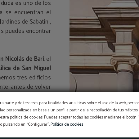
e duda es uno de los
a se encuentran el
Jardines de Sabatini,
os puedes encontrar
an Nicolás de Bari
, el
ílica de San Miguel
enemos tres edificios
nte, antes de volver
 de los Austrias, la
a parte y de terceros para finalidades analíticas sobre el uso de la web, perso
ado de San Miguel
.
idad personalizada en base a un perfil a partir de la recopilación de tus hábit
 degustar la famosa
stra política de cookies. Puedes aceptar todas las cookies mediante el botón
so pulsando en “Configurar”.
Política de cookies