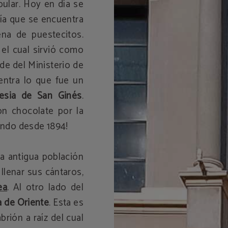
ular. Hoy en día se
ría que se encuentra
na de puestecitos.
el cual sirvió como
de del Ministerio de
ntra lo que fue un
lesia de San Ginés
.
n chocolate por la
iendo desde 1894!
la antigua población
 llenar sus cántaros,
ea
. Al otro lado del
a de Oriente
. Esta es
rión a raíz del cual