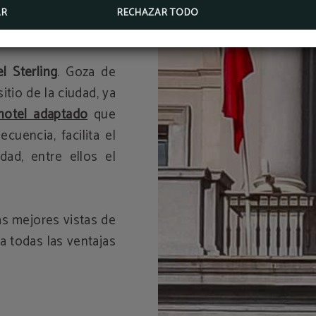
ca del recorrido de
AR
RECHAZAR TODO
l Sterling
. Goza de
tio de la ciudad, ya
hotel adaptado
que
cuencia, facilita el
dad, entre ellos el
as mejores vistas de
a todas las ventajas