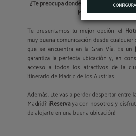
¿Te preocupa dónde alojarte para estar cer
CONFIGUR
Madrid de los Austrias?
Te presentamos tu mejor opción: el
Hote
muy buena comunicación desde cualquier si
que se encuentra en la Gran Vía. Es un
garantiza la perfecta ubicación y, en conse
acceso a todos los atractivos de la ciu
itinerario de Madrid de los Austrias.
Además, ¿te vas a perder despertar entre l
Madrid? ¡
Reserva
ya con nosotros y disfrut
de alojarte en una buena ubicación!