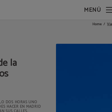
MENÚ
ling en Madrid. Web Oficial.
Via
Home
de la
los
OLO DOS HORAS UNO
DES HACER EN MADRID
N SUS CALLES.